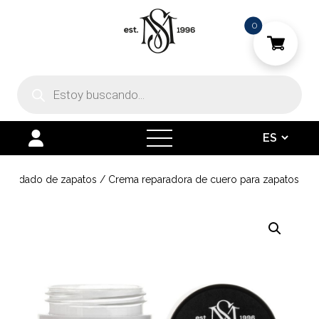
0
Búsqueda
de
productos
open
menu
l cuidado de zapatos
/
Crema reparadora de cuero para zapatos