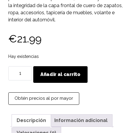
la integridad de la capa frontal de cuero de zapatos,
ropa, accesorios, tapicería de muebles, volante e
interior del automóvil.
€
21.99
Hay existencias
Masilla
Añadir al carrito
líquida
para
cuero
MAVI
Obtén precios al por mayor
STEP
Leather
Repair
Descripción
Información adicional
Base
Valoraciones (0)