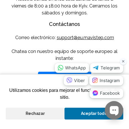
viernes de 8:00 a 18:00 hora de Kyiv. Cerramos los
sábados y domingos.
Contáctanos
Correo electrónico:
support@eu.mavistep.com
Chatea con nuestro equipo de soporte europeo al
instante:
Envíanos un mensaje
Utilizamos cookies para mejorar el funcionamiento del
Síguenos
sitio.
Rechazar
Aceptar todo