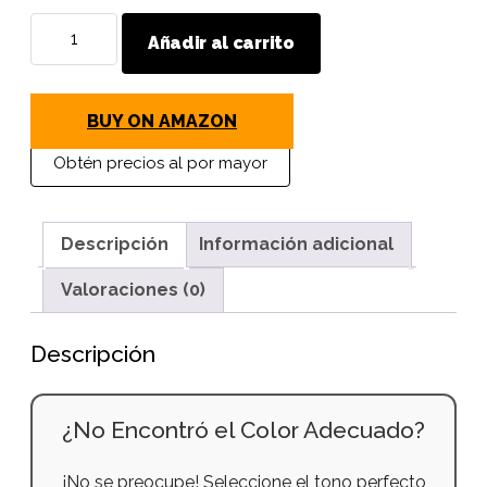
MAVI
Añadir al carrito
STEP
Spray
Grasa
BUY ON AMAZON
para
Cuero
Obtén precios al por mayor
y
Zapatos
cantidad
Descripción
Información adicional
Valoraciones (0)
Descripción
¿No Encontró el Color Adecuado?
¡No se preocupe! Seleccione el tono perfecto