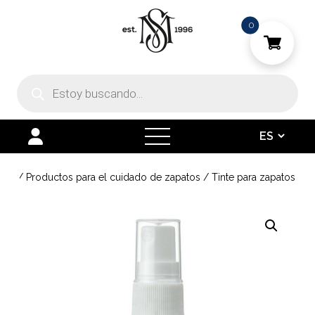
0
Búsqueda
de
productos
open
menu
uero
/
Productos para el cuidado de zapatos
/
Tinte para zapatos