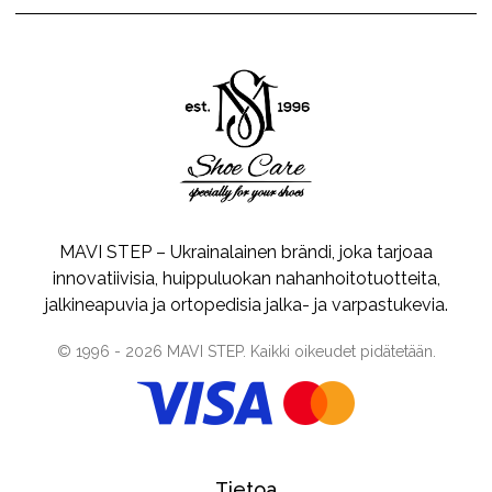
MAVI STEP – Ukrainalainen brändi, joka tarjoaa
innovatiivisia, huippuluokan nahanhoitotuotteita,
jalkineapuvia ja ortopedisia jalka- ja varpastukevia.
© 1996 -
2026
MAVI STEP
. Kaikki oikeudet pidätetään.
Tietoa