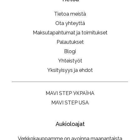
Tietoa meistä
Ota yhteyttä
Maksutapahtumat ja toimitukset
Palautukset
Blogi
Yhteistyöt
Yksityisyys ja ehdot
MAVI STEP УКРАЇНА
MAVI STEP USA
Aukioloajat
Verkkokauppamme on avoinna maanantaista