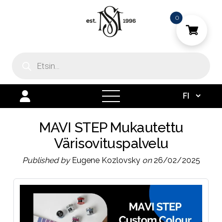
0
Products
search
open
menu
MAVI STEP Mukautettu
Värisovituspalvelu
Published by
Eugene Kozlovsky
on
26/02/2025