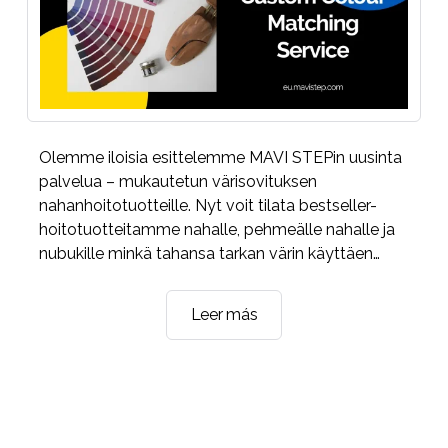
Olemme iloisia esittelemme MAVI STEPin uusinta
palvelua – mukautetun värisovituksen
nahanhoitotuotteille. Nyt voit tilata bestseller-
hoitotuotteitamme nahalle, pehmeälle nahalle ja
nubukille minkä tahansa tarkan värin käyttäen…
MAVI
Leer más
STEP
Mukautettu
Värisovituspalvelu