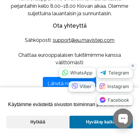
perjantaihin kello 8.00–18.00 Kiovan aikaa. Olemme
suljettuina lauantaisin ja sunnuntaisin.
Ota yhteyttä
Sähköposti:
support@eu.mavistep.com
Chattaa eurooppalaisen tukitiimimme kanssa
välittömästi:
Lähetä meille viesti
Seuraa meitä
Käytämme evästeitä sivuston toiminnan parantamiseksi.
Hylkää
Hyväksy kaikki