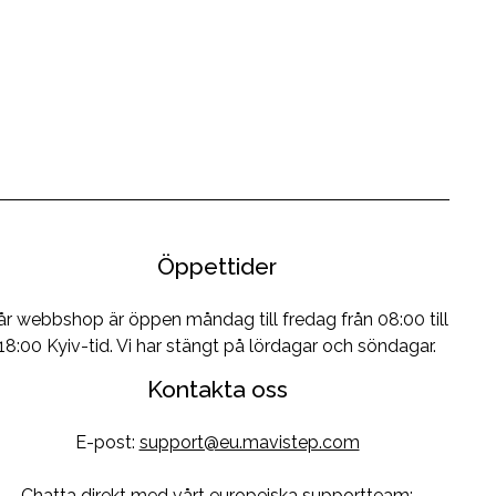
Öppettider
år webbshop är öppen måndag till fredag från 08:00 till
18:00 Kyiv-tid. Vi har stängt på lördagar och söndagar.
Kontakta oss
E-post:
support@eu.mavistep.com
Chatta direkt med vårt europeiska supportteam: