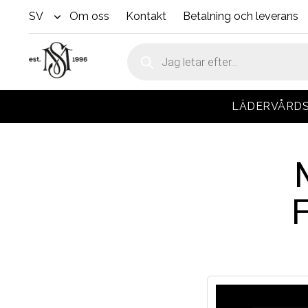
SV
Om oss
Kontakt
Betalning och leverans
open
menu
Produktsökning
LÄDERVÅRD