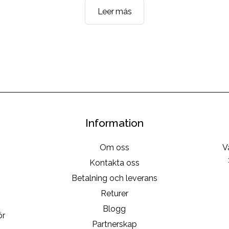
MAVI
Leer más
STEP
Anpassad
Färgmatchningstjänst
Information
Om oss
V
Kontakta oss
Betalning och leverans
Returer
Blogg
ör
Partnerskap