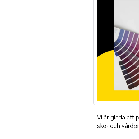
Vi är glada att
sko- och vårdpr