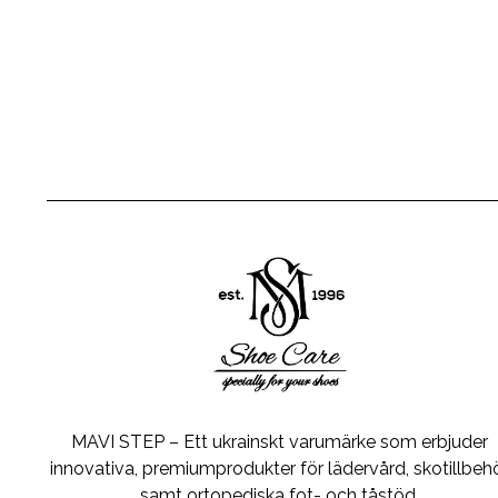
MAVI STEP – Ett ukrainskt varumärke som erbjuder
innovativa, premiumprodukter för lädervård, skotillbeh
samt ortopediska fot- och tåstöd.