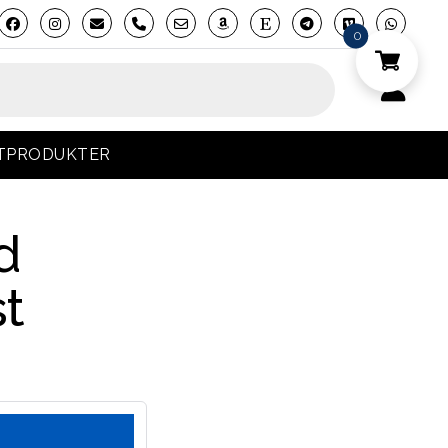
phone
0
OTPRODUKTER
d
t