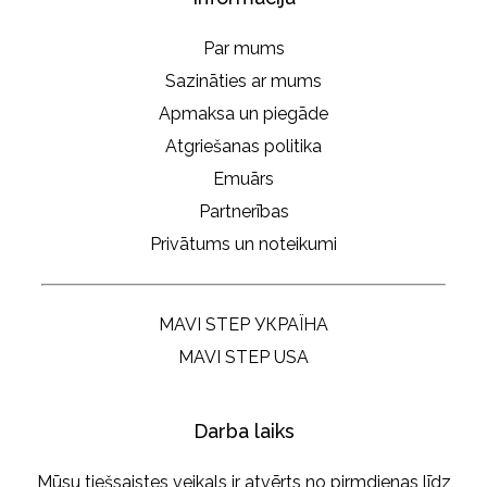
Par mums
Sazināties ar mums
Apmaksa un piegāde
Atgriešanas politika
Emuārs
Partnerības
Privātums un noteikumi
MAVI STEP УКРАЇНА
MAVI STEP USA
Darba laiks
Mūsu tiešsaistes veikals ir atvērts no pirmdienas līdz