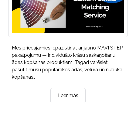
Mēs priecājamies iepazīstināt ar jauno MAVI STEP
pakalpojumu — individuālo krāsu saskaņošanu
ādas kopšanas produktiem. Tagad varēsiet
pasūtīt mūsu populārākos ādas, velūra un nubuka
kopšanas…
MAVI
Leer más
STEP
Individuālā
Krāsu
Saskaņošanas
Pakalpojums