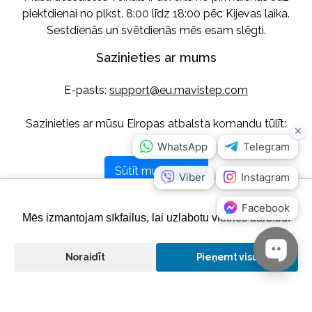
piektdienai no plkst. 8:00 līdz 18:00 pēc Kijevas laika.
Sestdienās un svētdienās mēs esam slēgti.
Sazinieties ar mums
E-pasts:
support@eu.mavistep.com
Sazinieties ar mūsu Eiropas atbalsta komandu tūlīt:
Sūtīt mums ziņu
Sekojiet mums
Mēs izmantojam sīkfailus, lai uzlabotu vietnes darbību.
Noraidīt
Pieņemt visu