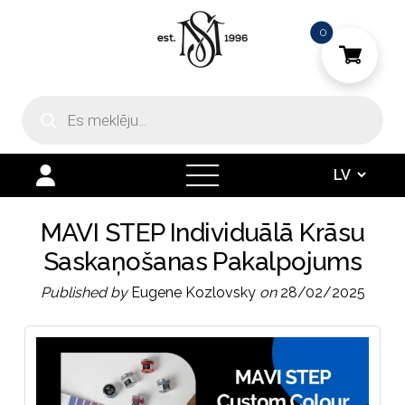
0
Products
search
open
menu
MAVI STEP Individuālā Krāsu
Saskaņošanas Pakalpojums
Published by
Eugene Kozlovsky
on
28/02/2025