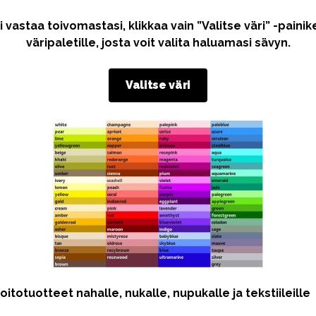
i vastaa toivomastasi, klikkaa vain ”Valitse väri” -paini
väripaletille, josta voit valita haluamasi sävyn.
Valitse väri
totuotteet nahalle, nukalle, nupukalle ja tekstiileille