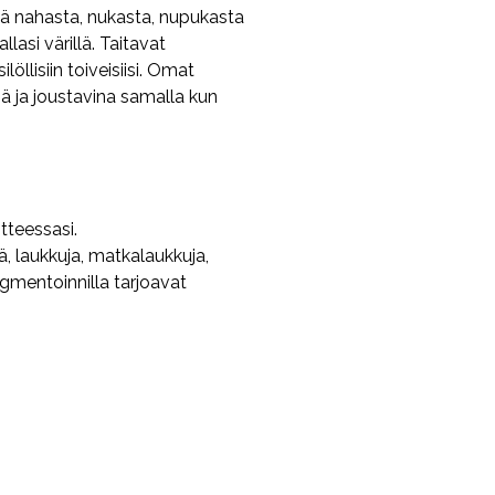
stä nahasta, nukasta, nupukasta
lasi värillä. Taitavat
öllisiin toiveisiisi. Omat
 ja joustavina samalla kun
tteessasi.
ä, laukkuja, matkalaukkuja,
igmentoinnilla tarjoavat