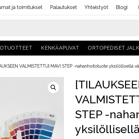
mat ja toimitukset
Palautukset
Yhteistyöt
Blogi
TOTUOTTEET
KENKÄAPUVAT
ORTOPEDISET JAL
AUKSEEN VALMISTETTU] MAVI STEP -nahanhoitotuote yksilöllisellä vär
[TILAUKSE
VALMISTET
STEP -nahan
yksilöllisell