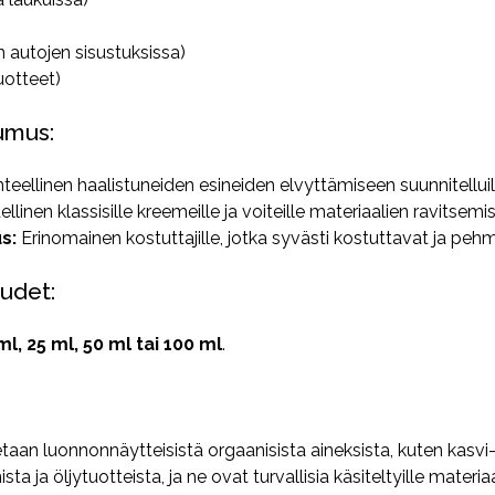
n autojen sisustuksissa)
uotteet)
umus:
teellinen haalistuneiden esineiden elvyttämiseen suunnitelluille
llinen klassisille kreemeille ja voiteille materiaalien ravitsem
s:
Erinomainen kostuttajille, jotka syvästi kostuttavat ja pe
uudet:
ml, 25 ml, 50 ml tai 100 ml
.
an luonnonnäytteisistä orgaanisista aineksista, kuten kasvi- j
ista ja öljytuotteista, ja ne ovat turvallisia käsiteltyille materiaa