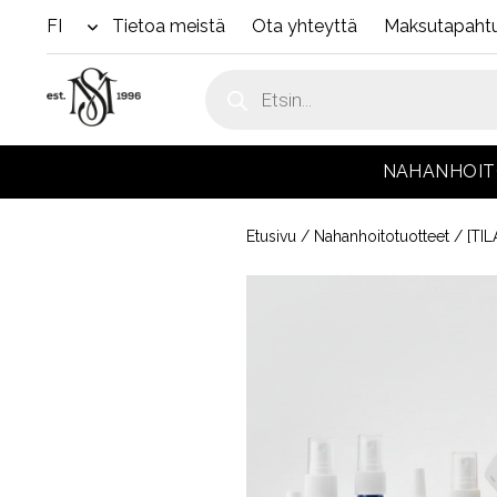
FI
Tietoa meistä
Ota yhteyttä
Maksutapahtu
open
menu
Products
search
NAHANHOI
Etusivu
/
Nahanhoitotuotteet
/ [TIL