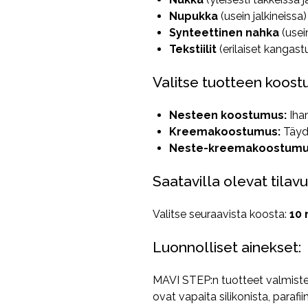
Nupukka
(usein jalkineissa)
Synteettinen nahka
(usei
Tekstiilit
(erilaiset kangast
Valitse tuotteen koost
Nesteen koostumus:
Ihan
Kreemakoostumus:
Täyde
Neste-kreemakoostumu
Saatavilla olevat tilav
Valitse seuraavista koosta:
10 
Luonnolliset ainekset:
MAVI STEP:n tuotteet valmisteta
ovat vapaita silikonista, parafiin