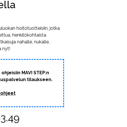
ella
uokan hoitotuotteisiin, jotka
ettua, henkilökohtaista
tkaisuja nahalle, nukalle,
a nyt!
 ohjeisiin MAVI STEP:n
ituspalvelun tilaukseen.
 ohjeet
Hintaluokka:
3.49