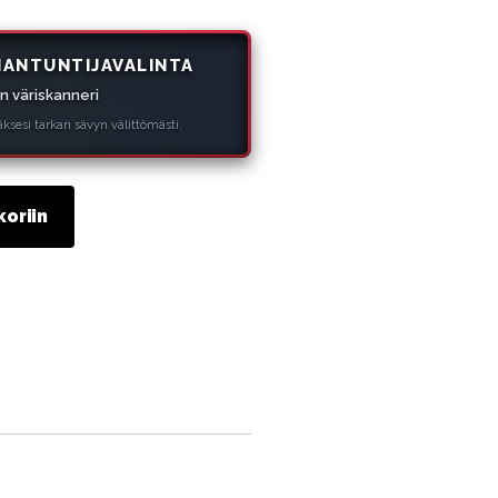
IANTUNTIJAVALINTA
en väriskanneri
ksesi tarkan sävyn välittömästi.
koriin