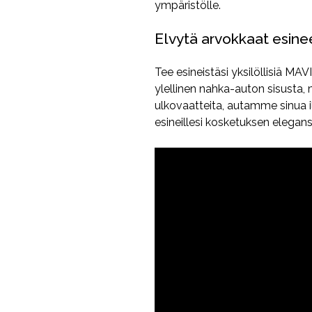
ympäristölle.
Elvytä arvokkaat esinee
Tee esineistäsi yksilöllisiä MAV
ylellinen nahka-auton sisusta,
ulkovaatteita, autamme sinua il
esineillesi kosketuksen elegans