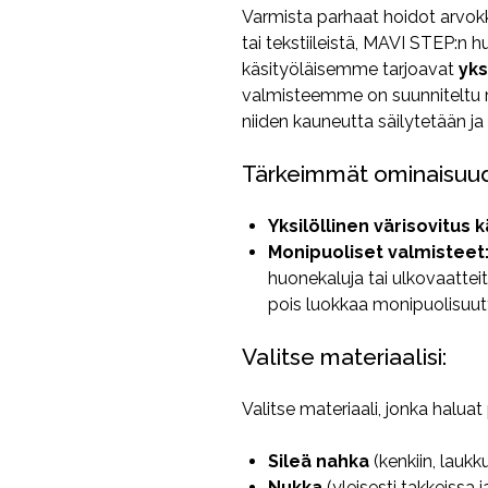
Varmista parhaat hoidot arvokka
tai tekstiileistä, MAVI STEP:n h
käsityöläisemme tarjoavat
yks
valmisteemme on suunniteltu r
niiden kauneutta säilytetään ja y
Tärkeimmät ominaisuud
Yksilöllinen värisovitus k
Monipuoliset valmisteet
huonekaluja tai ulkovaatteit
pois luokkaa monipuolisuut
Valitse materiaalisi:
Valitse materiaali, jonka haluat
Sileä nahka
(kenkiin, laukk
Nukka
(yleisesti takkeissa j