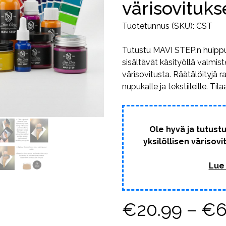
värisovituks
Tuotetunnus (SKU):
CST
Tutustu MAVI STEP:n huippul
sisältävät käsityöllä valmist
värisovitusta. Räätälöityjä ra
nupukalle ja tekstiileille. Tila
Ole hyvä ja tutustu
yksilöllisen värisov
Lue
€
20.99
–
€
6