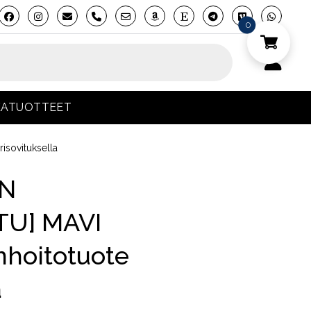
phone
0
KATUOTTEET
isovituksella
EN
TU] MAVI
hoitotuote
ä