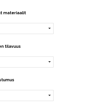
€20.99
t materiaalit
-
€63.49
n tilavuus
stumus