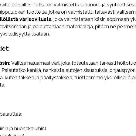
ille esineillesi, jotka on valmistettu luonnon- ja synteettise
uippuluokan tuotteilla, jotka on valmistettu taitavasti valitsemal
ilöllistä värisovitusta
, joka valmistetaan käsin sopimaan yksil
avitsemaan ja palauttamaan materiaaleja, pitäen ne pehmeinä
ksilöllisyyttä lisätään.
et:
äsin:
Valitse haluamasi väri, joka toteutetaan tarkasti hoitotuo
:
Palautatko kenkiä, nahkaista autojen sisustuksia, ohjauspyöri
a, kuten takkeja ja päällystakkeja, tuotteemme yksilöllisellä p
ta.
 palauttaa:
uihin ja huonekaluihin)
a laukuissa)