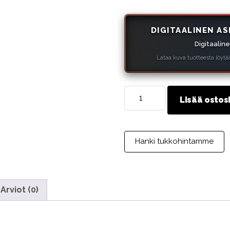
DIGITAALINEN AS
Digitaalin
Lataa kuva tuotteesta löytää
[TILAUKSEEN
Lisää ostos
VALMISTETTU]
MAVI
STEP
-
Hanki tukkohintamme
nahanhoitotuote
yksilöllisellä
värisovituksella
Arviot (0)
määrä