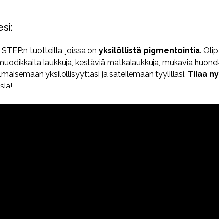
si:
I STEP:n tuotteilla, joissa on
yksilöllistä pigmentointia
. Oli
 muodikkaita laukkuja, kestäviä matkalaukkuja, mukavia huonek
maisemaan yksilöllisyyttäsi ja säteilemään tyylilläsi.
Tilaa ny
sia!