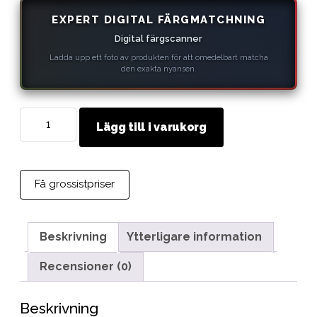
EXPERT DIGITAL FÄRGMATCHNING
Digital färgscanner
Ladda upp ett foto av produkten för att omedelbart matcha
den exakta nyansen.
[MADE
Lägg till i varukorg
TO
ORDER]
MAVI
STEP
Få grossistpriser
Lädervårdsprodukt
med
Individuell
Beskrivning
Ytterligare information
Färgåtergivning
Recensioner (0)
mängd
Beskrivning