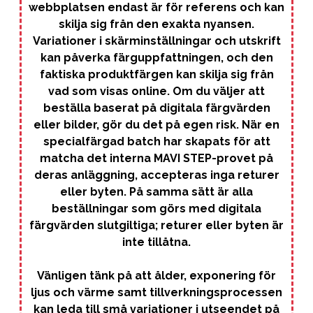
4050-R20B
5030-R
webbplatsen endast är för referens och kan
0540-Y10R
0540-Y20R
0530-Y60R
0530-Y70R
3010-G80Y
3010-G90Y
skilja sig från den exakta nyansen.
0300-N
0500-N
7020-R
7020-R10B
3040-Y60R
3040-Y70R
Variationer i skärminställningar och utskrift
1020-B30G
1020-B40G
2010-Y50R
2010-Y60R
5040-B70G
5040-B80G
kan påverka färguppfattningen, och den
3040-R40B
3050-R40B
1010-R
1010-R10B
0530-G20Y
0540-G10Y
faktiska produktfärgen kan skilja sig från
6020-Y80R
6020-Y90R
3040-G50Y
3040-G60Y
2020-B90G
2030-B50G
vad som visas online. Om du väljer att
0515-Y70R
0515-Y80R
1070-Y80R
1070-Y90R
2050-Y20R
2060-G80Y
0530-R40B
0540-R
beställa baserat på digitala färgvärden
5040-R
5040-R10B
0550-G80Y
0550-G90Y
eller bilder, gör du det på egen risk. När en
0540-Y40R
0540-Y50R
3502-Y50R
4005-Y20R
0502-G50Y
0502-Y
7020-R30B
8010-R10B
specialfärgad batch har skapats för att
3040-Y80R
3050-Y30R
1020-R70B
1020-R80B
matcha det interna MAVI STEP-provet på
2010-Y70R
2010-Y80R
5540-B30G
5540-B40G
4030-R20B
4030-R30B
deras anläggning, accepteras inga returer
1010-R20B
1015-R
0540-G20Y
0540-G30Y
7010-Y70R
3060-R10B
eller byten. På samma sätt är alla
3050-G20Y
3050-G30Y
2030-B60G
2030-B70G
0515-Y90R
0520-Y10R
1080-R
1080-Y80R
beställningar som görs med digitala
2060-G90Y
2060-Y10R
0540-R10B
0540-R30B
färgvärden slutgiltiga; returer eller byten är
5040-R20B
5040-R30B
0550-Y
0550-Y10R
0540-Y60R
0540-Y70R
inte tillåtna.
4005-Y50R
4005-Y80R
0502-Y20R
0502-Y80R
7020-B90G
7020-G30Y
3050-Y40R
3050-Y50R
1020-R90B
1030-B
2010-Y90R
2020-Y
Vänligen tänk på att ålder, exponering för
5540-B50G
6030-B30G
1030-R50B
2050-R50B
1015-R10B
1015-R20B
ljus och värme samt tillverkningsprocessen
0550-G10Y
0550-G20Y
5030-R10B
3050-G40Y
3050-G50Y
kan leda till små variationer i utseendet på
2030-B90G
2040-B40G