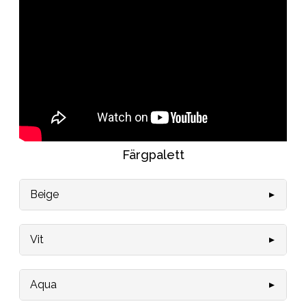
Färgpalett
Beige
0505-Y20R
0505-Y30R
Vit
0502-Y50R
0505-Y50R
Aqua