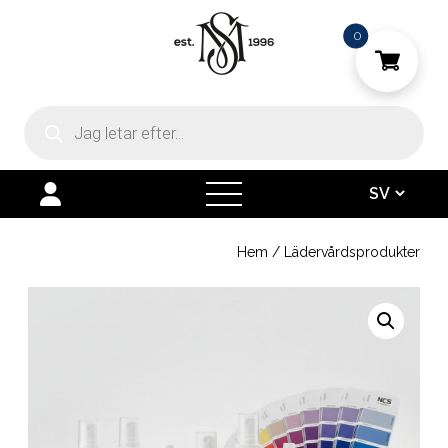
0
Produktsökning
open
menu
Hem
/
Lädervårdsprodukter