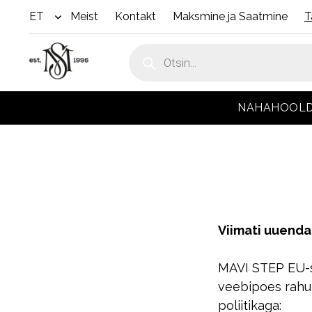
ET
Meist
Kontakt
Maksmine ja Saatmine
T
open
menu
Products
search
NAHAHOOL
Viimati uuenda
MAVI STEP EU-s
veebipoes rahul
poliitikaga: