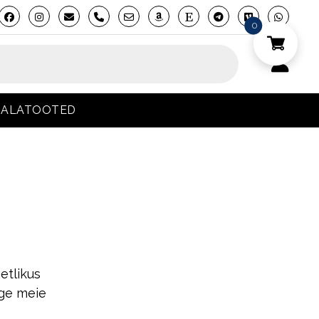
phone
0
 JALATOOTED
etlikus
uge meie