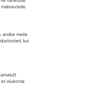
leme vahetuse
makseviisile.
u, andke meile
ndustooted, kui
tamatult
 et olukorda