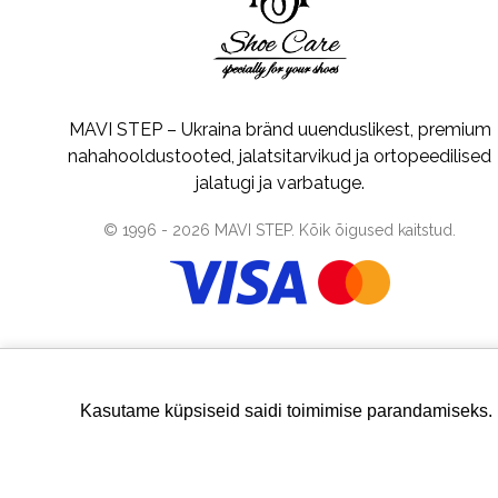
MAVI STEP – Ukraina bränd uuenduslikest, premium
nahahooldustooted, jalatsitarvikud ja ortopeedilised
jalatugi ja varbatuge.
© 1996 -
2026
MAVI STEP
. Kõik õigused kaitstud.
Kasutame küpsiseid saidi toimimise parandamiseks.