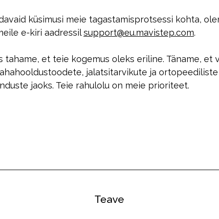
ndavaid küsimusi meie tagastamisprotsessi kohta, olem
eile e-kiri aadressil
support@eu.mavistep.com
.
tahame, et teie kogemus oleks eriline. Täname, et v
ahooldustoodete, jalatsitarvikute ja ortopeediliste
duste jaoks. Teie rahulolu on meie prioriteet.
Teave