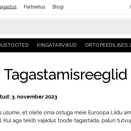
agastus
Partnerlus
Blogi
DUSTOOTED
KINGATARVIKUD
ORTOPEEDILISED
Tagastamisreeglid
tud: 3. november 2023
 usume, et olete oma ostuga meie Euroopa Liidu am
. Kui aga tekib vajadus toode tagastada, palun tutv