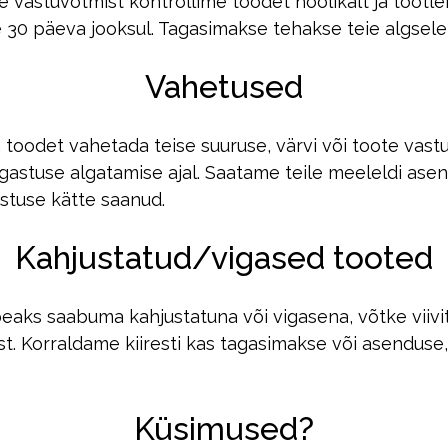
e vastuvõtmist kontrollime toodet hoolikalt ja tööt
 30 päeva jooksul. Tagasimakse tehakse teie algsele 
Vahetused
 toodet vahetada teise suuruse, värvi või toote vast
agastuse algatamise ajal. Saatame teile meeleldi ase
stuse kätte saanud.
Kahjustatud/vigased tooted
peaks saabuma kahjustatuna või vigasena, võtke viivi
. Korraldame kiiresti kas tagasimakse või asenduse,
Küsimused?