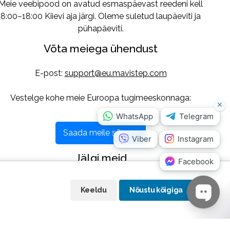
Meie veebipood on avatud esmaspäevast reedeni kell
8:00–18:00 Kiievi aja järgi. Oleme suletud laupäeviti ja
pühapäeviti.
Võta meiega ühendust
E-post:
support@eu.mavistep.com
Vestelge kohe meie Euroopa tugimeeskonnaga:
Saada meile sõnum
Jälgi meid
Keeldu
Nõustu kõigiga