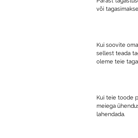
Pärast tagastus
või tagasimakse
Kui soovite oma
sellest teada t
oleme teie taga
Kui teie toode 
meiega ühendust
lahendada.