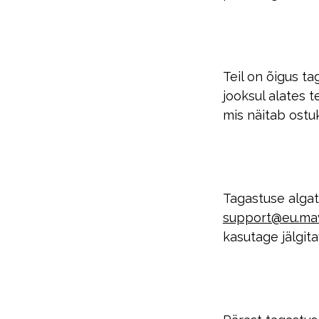
Teil on õigus t
jooksul alates t
mis näitab ostu
Tagastuse algat
support@eu.ma
kasutage jälgit