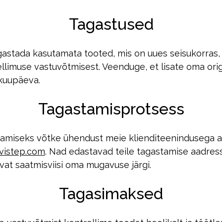
Tagastused
agastada kasutamata tooted, mis on uues seisukorras,
ellimuse vastuvõtmisest. Veenduge, et lisate oma orig
kuupäeva.
Tagastamisprotsess
amiseks võtke ühendust meie klienditeenindusega a
vistep.com
. Nad edastavad teile tagastamise aadress
avat saatmisviisi oma mugavuse järgi.
Tagasimaksed