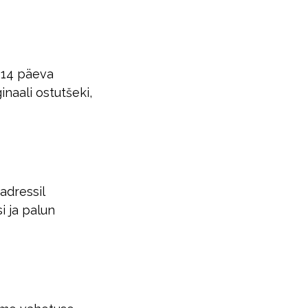
 14 päeva
inaali ostutšeki,
adressil
i ja palun