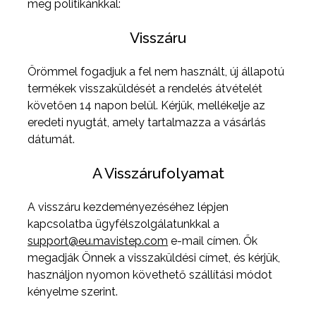
meg politikánkkal:
Visszáru
Örömmel fogadjuk a fel nem használt, új állapotú
termékek visszaküldését a rendelés átvételét
követően 14 napon belül. Kérjük, mellékelje az
eredeti nyugtát, amely tartalmazza a vásárlás
dátumát.
A Visszárufolyamat
A visszáru kezdeményezéséhez lépjen
kapcsolatba ügyfélszolgálatunkkal a
support@eu.mavistep.com
e-mail címen. Ők
megadják Önnek a visszaküldési címet, és kérjük,
használjon nyomon követhető szállítási módot
kényelme szerint.