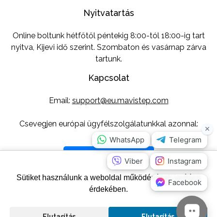
Nyitvatartás
Online boltunk hétfőtől péntekig 8:00-tól 18:00-ig tart
nyitva, Kijevi idő szerint. Szombaton és vasárnap zárva
tartunk.
Kapcsolat
Email:
support@eu.mavistep.com
Csevegjen európai ügyfélszolgálatunkkal azonnal:
Írjon nekünk üzenetet
Sütiket használunk a weboldal működésének javítása
Kövess minket
érdekében.
Elutasítás
Elutasítás