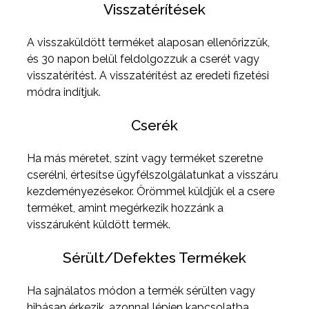
Visszatérítések
A visszaküldött terméket alaposan ellenőrizzük,
és 30 napon belül feldolgozzuk a cserét vagy
visszatérítést. A visszatérítést az eredeti fizetési
módra indítjuk.
Cserék
Ha más méretet, színt vagy terméket szeretne
cserélni, értesítse ügyfélszolgálatunkat a visszáru
kezdeményezésekor. Örömmel küldjük el a csere
terméket, amint megérkezik hozzánk a
visszáruként küldött termék.
Sérült/Defektes Termékek
Ha sajnálatos módon a termék sérülten vagy
hibásan érkezik, azonnal lépjen kapcsolatba