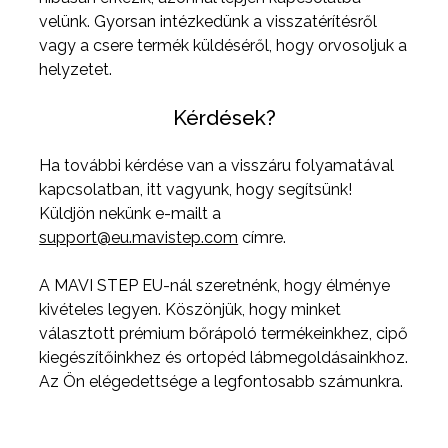
velünk. Gyorsan intézkedünk a visszatérítésről
vagy a csere termék küldéséről, hogy orvosoljuk a
helyzetet.
Kérdések?
Ha további kérdése van a visszáru folyamatával
kapcsolatban, itt vagyunk, hogy segítsünk!
Küldjön nekünk e-mailt a
support@eu.mavistep.com
címre.
A MAVI STEP EU-nál szeretnénk, hogy élménye
kivételes legyen. Köszönjük, hogy minket
választott prémium bőrápoló termékeinkhez, cipő
kiegészítőinkhez és ortopéd lábmegoldásainkhoz.
Az Ön elégedettsége a legfontosabb számunkra.